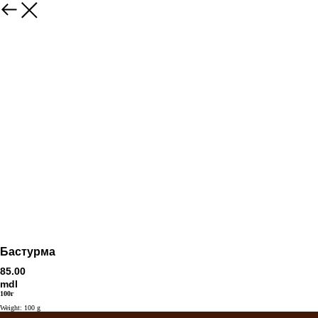
Бастурма
85.00
mdl
100г
Weight: 100 g