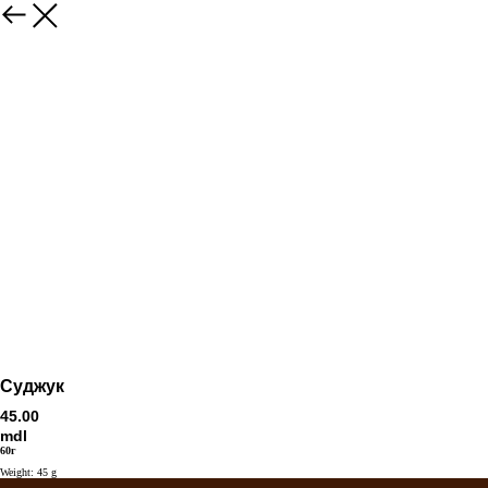
Суджук
45.00
mdl
60г
Weight: 45 g