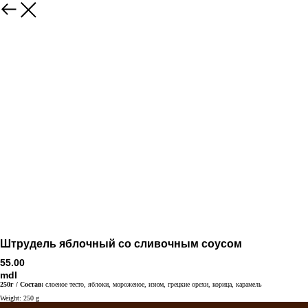
Штрудель яблочный со сливочным соусом
55.00
mdl
250г / Состав:
слоеное тесто, яблоки, мороженое, изюм, грецкие орехи, корица, карамель
Weight: 250 g