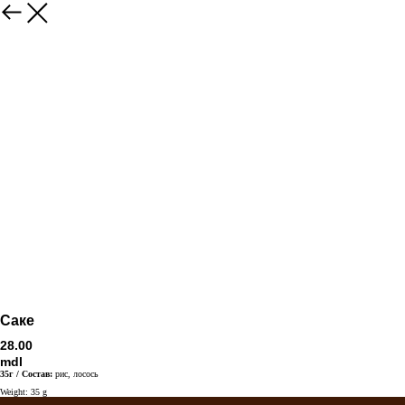
Саке
28.00
mdl
35г / Состав:
рис, лосось
Weight: 35 g