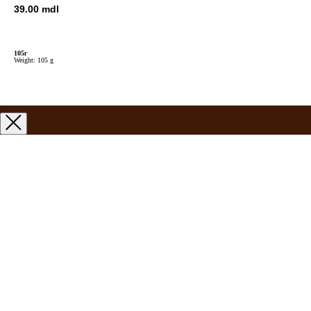
39.00
mdl
105г
Weight: 105 g