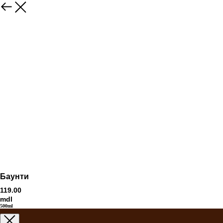
Баунти
119.00
mdl
500ml