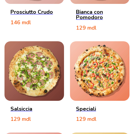
Prosciutto Crudo
Bianca con
Pomodoro
146
mdl
129
mdl
Salsiccia
Speciali
129
mdl
129
mdl