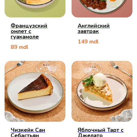
Французский
Английский
омлет с
завтрак
гуакамоле
149
mdl
89
mdl
Чизкейк Сан
Яблочный Тарт с
Себастьян
Джелато