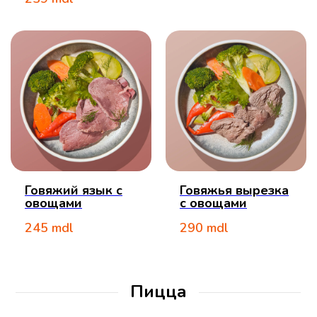
Говяжий язык с
Говяжья вырезка
овощами
с овощами
245
mdl
290
mdl
Пицца