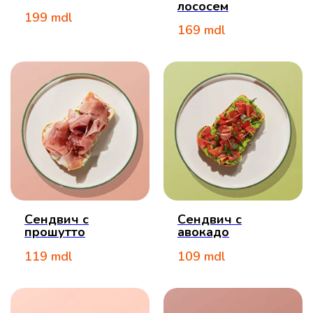
лососем
199
mdl
169
mdl
Сендвич с
Сендвич с
прошутто
авокадо
119
mdl
109
mdl