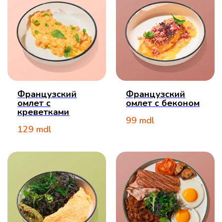
Французский
Французский
омлет с
омлет с беконом
креветками
99
mdl
129
mdl