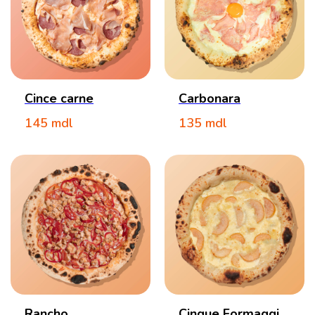
Cince carne
Carbonara
145
mdl
135
mdl
Rancho
Cinque Formaggi