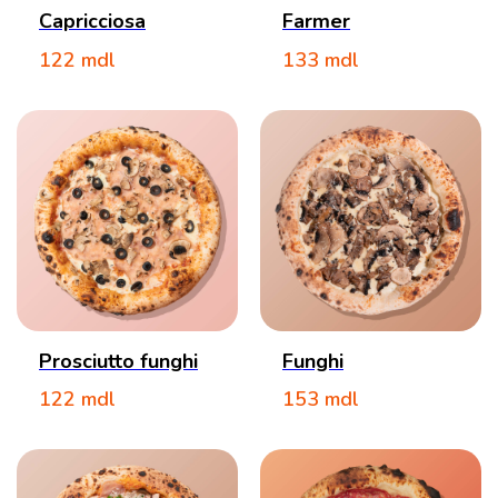
Capricciosa
Farmer
122
mdl
133
mdl
Prosciutto funghi
Funghi
122
mdl
153
mdl