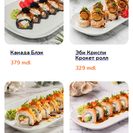
Канада Блэк
Эби Криспи
Крокет ролл
379
mdl
329
mdl