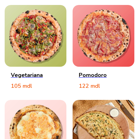
Vegetariana
Pomodoro
105
mdl
122
mdl