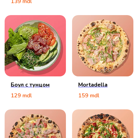
139
mdl
Боул с тунцом
Mortadella
129
mdl
159
mdl