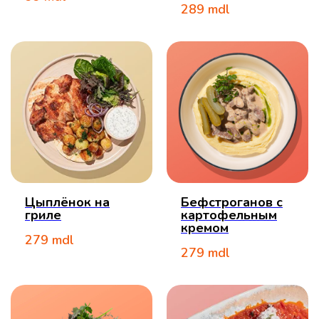
289
mdl
Цыплёнок на
Бефстроганов с
гриле
картофельным
кремом
279
mdl
279
mdl