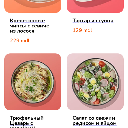
Креветочные
Тартар из тунца
чипсы с севиче
129
mdl
из лосося
229
mdl
Трюфельный
Салат со свежим
Цезарь с
редисом и яйцом