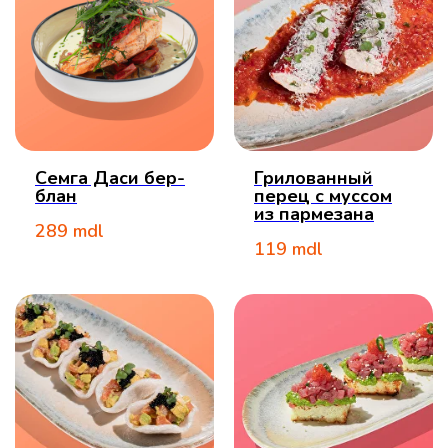
Семга Даси бер-
Грилованный
блан
перец с муссом
из пармезана
289
mdl
119
mdl