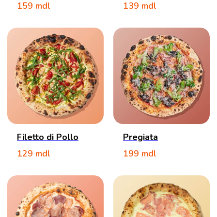
159
mdl
139
mdl
Filetto di Pollo
Pregiata
129
mdl
199
mdl