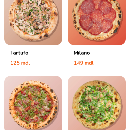
Tartufo
Milano
125
mdl
149
mdl