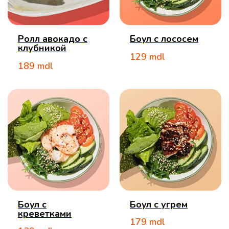
Ролл авокадо с
Боул с лососем
клубникой
129
mdl
189
mdl
Боул с
Боул с угрем
креветками
179
mdl