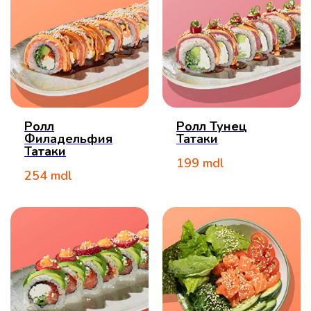
Ролл
Ролл Тунец
Филадельфия
Татаки
Татаки
199
mdl
254
mdl