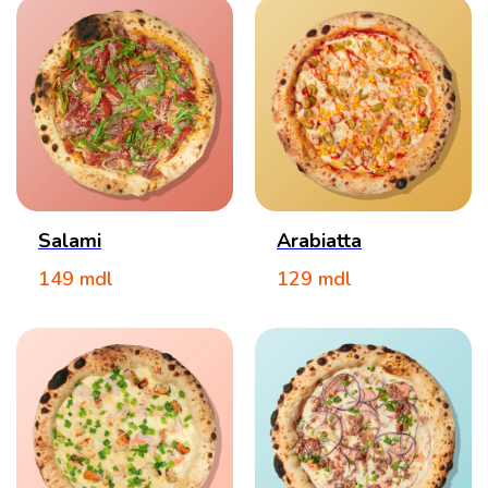
Salami
Arabiatta
149
mdl
129
mdl