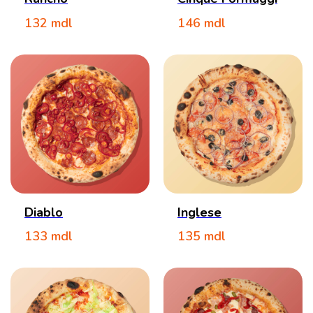
132
mdl
146
mdl
Diablo
Inglese
133
mdl
135
mdl