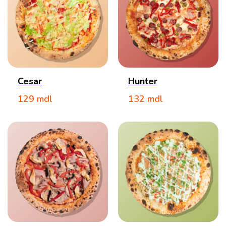
Cesar
Hunter
129
mdl
132
mdl