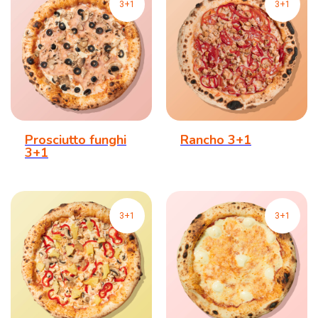
3+1
3+1
Prosciutto funghi
Rancho 3+1
3+1
3+1
3+1