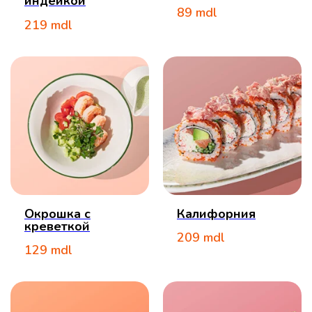
индейкой
89
mdl
219
mdl
Окрошка с
Калифорния
креветкой
209
mdl
129
mdl