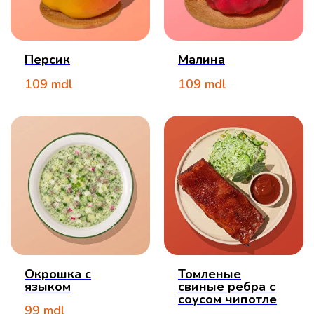
Персик
Малина
109
mdl
109
mdl
Окрошка с
Томленые
языком
свиные ребра с
соусом чипотле
99
mdl