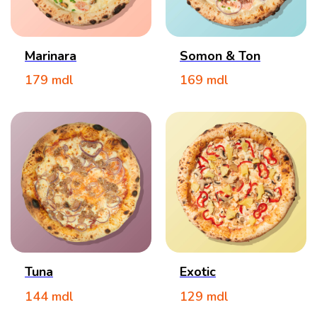
Marinara
Somon & Ton
179
mdl
169
mdl
Tuna
Exotic
144
mdl
129
mdl