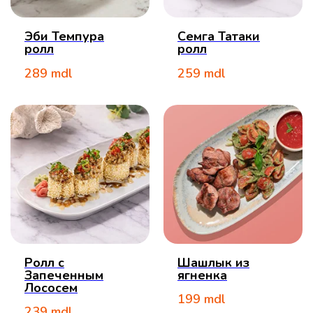
Эби Темпура
Семга Татаки
ролл
ролл
289
mdl
259
mdl
Ролл с
Шашлык из
Запеченным
ягненка
Лососем
199
mdl
239
mdl