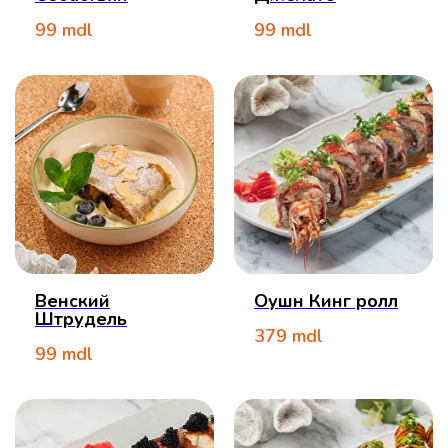
99
mdl
99
mdl
Венский
Оушн Кинг ролл
Штрудель
379
mdl
99
mdl