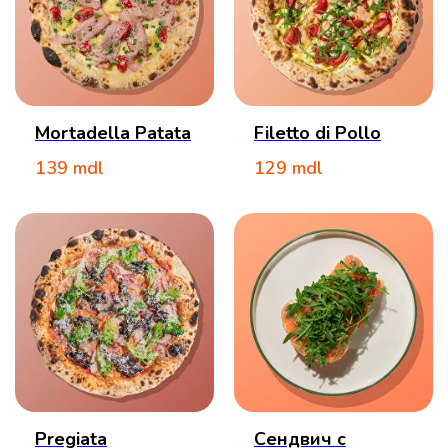
Mortadella Patata
Filetto di Pollo
139
mdl
129
mdl
Pregiata
Сендвич с